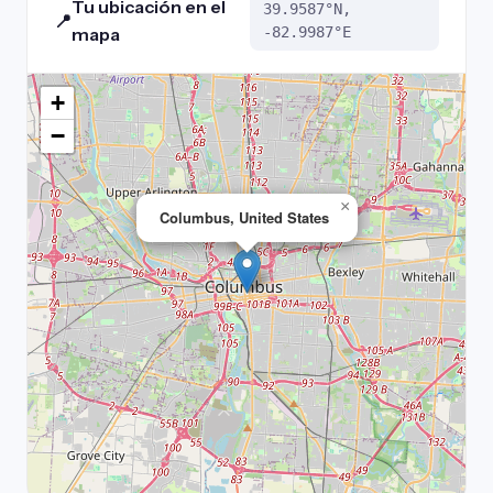
Tu ubicación en el
39.9587°N,
📍
mapa
-82.9987°E
+
−
×
Columbus, United States