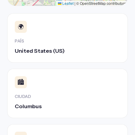
Leaflet
|
© OpenStreetMap contributors
🌍
PAÍS
United States (US)
🏙️
CIUDAD
Columbus