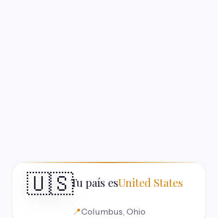
🇺🇸
Tu país es
United States
📍
Columbus, Ohio